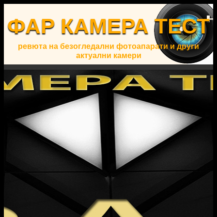
ФАР КАМЕРА ТЕСТ
ревюта на безогледални фотоапарати и други
актуални камери