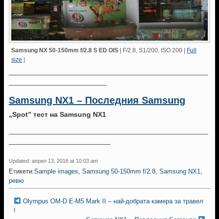
Samsung NX 50-150mm f/2.8 S ED OIS
| F/2.8, S1/200, ISO 200 |
Full
size
|
___________________________________________________
_________________________
Samsung NX1 – Последния Samsung
„Spot” тест на Samsung NX1
___________________________________________________
__________________________
Updated: април 13, 2016 at 10:03 am
Етикети:
Sample images
,
Samsung 50-150mm f/2.8
,
Samsung NX1
,
ревю
Olympus OM-D E-M5 Mark II – най-добрата камера за травел
!