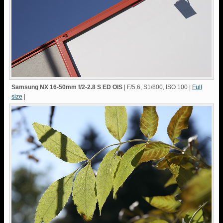
Samsung NX 16-50mm f/2-2.8 S ED OIS
| F/5.6, S1/800, ISO 100 |
Full
size
|