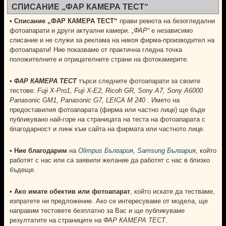
СПИСАНИЕ „ФАР КАМЕРА ТЕСТ“
• Списание „ФАР КАМЕРА ТЕСТ“
прави ревюта на безогледални
фотоапарати и други актуални камери.
„ФАР“
е независимо
списание и не служи за реклама на никоя фирма-производител на
фотоапарати! Ние показваме от практична гледна точка
положителните и отрицателните страни на фотокамерите.
•
ФАР КАМЕРА ТЕСТ
търси следните фотоапарати за своите
тестове:
Fuji X-Pro1, Fuji X-E2, Ricoh GR, Sony A7, Sony A6000
Panasonic GM1, Panasonic G7, LEICA M 240
. Името на
предоставилия фотоапарата (фирма или частно лице) ще бъде
публикувано най-горе на страницата на теста на фотоапарата с
благодарност и линк към сайта на фирмата или частното лице.
• Ние благодарим
на
Olimpus България
,
Samsung България
,
който
работят с нас или са заявили желание да работят с нас в близко
бъдеще.
•
Ако имате обектив или фотоапарат
, който искате да тестваме,
изпратете ни предложение. Ако се интересуваме от модела, ще
направим тестовете безплатно за Вас и ще публикуваме
резултатите на страниците на
ФАР КАМЕРА ТЕСТ
.