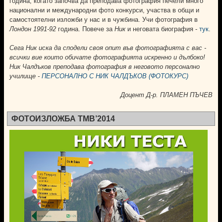
година, когато започва да преподава фотография печели много
национални и международни фото конкурси, участва в общи и
самостоятелни изложби у нас и в чужбина. Учи фотография в
Лондон 1991-92
година. Повече за
Ник
и неговата биография -
тук
.
Сега
Ник
иска да сподели своя опит във фотографията с вас -
всички вие които обичате фотографията искренно и дълбоко!
Ник Чалдъков преподава фотография в неговото персонално
училище -
ПЕРСОНАЛНО С НИК ЧАЛДЪКОВ (ФОТОКУРС)
Доцент Д-р. ПЛАМЕН ПЪЧЕВ
ФОТОИЗЛОЖБА TMB’2014