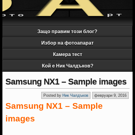
Защо правим този блог?
Избор на фотоапарат
Камера тест
Кой е Ник Чалдъков?
Samsung NX1 – Sample images
Posted by
Ник Чалдъков
февруари 9, 2016
Samsung NX1 – Sample
images