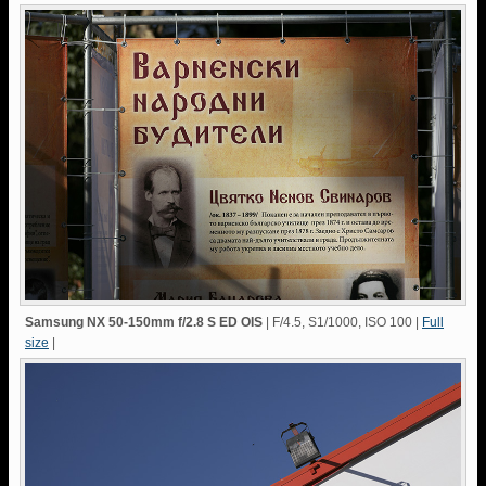
Samsung NX 50-150mm f/2.8 S ED OIS
| F/4.5, S1/1000, ISO 100
|
Full
size
|