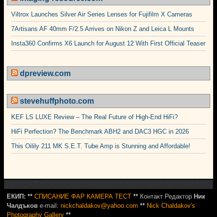
Viltrox Launches Silver Air Series Lenses for Fujifilm X Cameras
7Artisans AF 40mm F/2.5 Arrives on Nikon Z and Leica L Mounts
Insta360 Confirms X6 Launch for August 12 With First Official Teaser
dpreview.com
stevehuffphoto.com
KEF LS LUXE Review – The Real Future of High-End HiFi?
HiFi Perfection? The Benchmark ABH2 and DAC3 HGC in 2026
This Oilily 211 MK S.E.T. Tube Amp is Stunning and Affordable!
ЕКИП:
**
СПИСАНИЕ ФАР КАМЕРА ТЕСТ
**
Контакт Редактор
Ник
Чалдъков
e-mail:
nickchaldakov@yahoo.com
**
Nick Chaldakov's
Photography Gallery
**