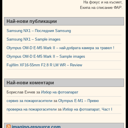
На фокус и на късмет,
Екипа на списание
ФАР
.
Най-нови публикации
Samsung NX1 – Последния Samsung
Samsung NX1 – Sample images
Olympus OM-D E-M5 Mark II – най-добрата камера за травел !
Olympus OM-D E-M5 Mark II – Sample images
Fujifilm XF16-55mm F2.8 R LM WR – Review
Най-нови коментари
Борислав Енчев
за
Избор на фотоапарат
сервиз за пожарогасители
за
Olympus E-M1 – Превю
проверка на пожарогасители
за
Избор на фотоапарат, Част I
imaging-resource.com