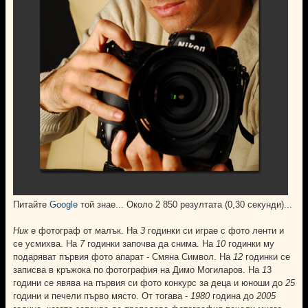
Питайте
Google
той знае... Около 2 850 резултата (0,30 секунди)...
Ник
е фотограф от малък. На
3
годинки си играе с фото ленти и
се усмихва. На
7
годинки започва да снима. На
10
годинки му
подаряват първия фото апарат - Смяна Символ. На
12
годинки се
записва в кръжока по фотография на Димо Могиларов. На
1
3
години се явява на първия си фото конкурс за деца и юноши до
25
години и печели първо място. От тогава -
1980
година до
2005