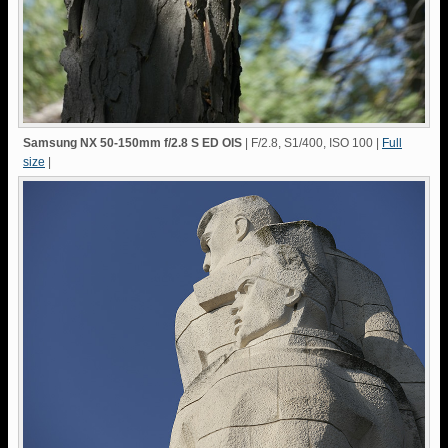
Samsung NX 50-150mm f/2.8 S ED OIS
| F/2.8, S1/400, ISO 100 |
Full
size
|