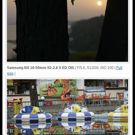
Samsung NX 16-50mm f/2-2.8 S ED OIS
| F/5.6, S1/200, ISO 100 |
Full
size
|