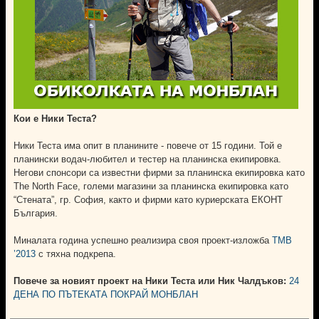
Кои е Ники Теста?
Ники Теста има опит в планините - повече от 15 години. Той е
планински водач-любител и тестер на планинска екипировка.
Негови спонсори са известни фирми за планинска екипировка като
The North Face, големи магазини за планинска екипировка като
“Стената”, гр. София, както и фирми като куриерската ЕКОНТ
България.
Миналата година успешно реализира своя проект-изложба
ТМB
’2013
с тяхна подкрепа.
Повече за новият проект на Ники Теста или Ник Чалдъков:
24
ДЕНА ПО ПЪТЕКАТА ПОКРАЙ МОНБЛАН