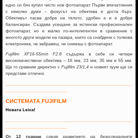
едно си бях купил чисто нов фотоапарат. Първи впечатления
с няколко думи – фокусът на обектива е доста бърз.
Обективът пасва добре на тялото, удобен е и е добре
балансиран. Създава усещане за истински професионален
фотоапарат, но е малко по-интелигентен в сравнение с
многото други модели на пазара, които са снабдени с толкова
електроника, че забравяш, че снимаш с фотоапарат.
Fujifilm XF16-55mm F2.8
съдържа в себе си четири
висококачествени обектива – 16 мм, 23 мм, 35 мм и 55 мм.
Ще го сравним директно с
Fujifilm 23/1,4
и новият зуум ще се
представи отлично.
___________________________________________________
_________________________
СИСТЕМАТА FUJIFILM
Новата
Leica
!
___________________________________________________
_________________________
От 12 години
следя развитието на безогледалните