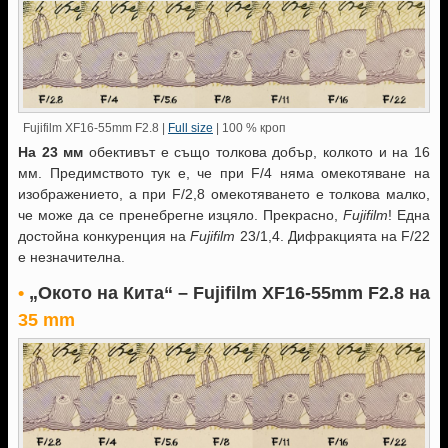
Fujifilm XF16-55mm F2.8 |
Full size
| 100 % кроп
На 23 мм
обективът е също толкова добър, колкото и на 16
мм. Предимството тук е, че при F/4 няма омекотяване на
изображението, а при F/2,8 омекотяването е толкова малко,
че може да се пренебрегне изцяло. Прекрасно,
Fujifilm
! Една
достойна конкуренция на
Fujifilm
23/1,4. Дифракцията на F/22
е незначителна.
•
„Окото на Кита“ –
Fujifilm XF16-55mm F2.8 на
35 mm