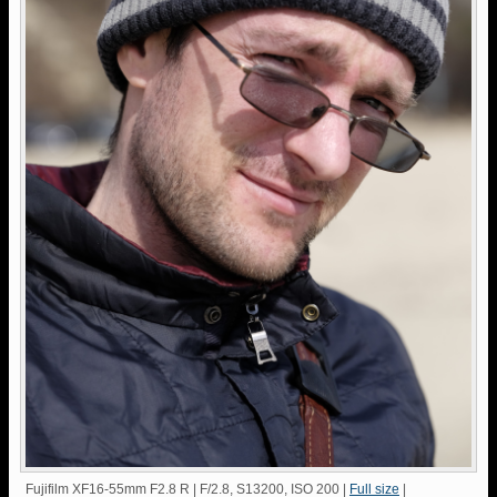
Fujifilm XF16-55mm F2.8 R | F/2.8, S13200, ISO 200 |
Full size
|