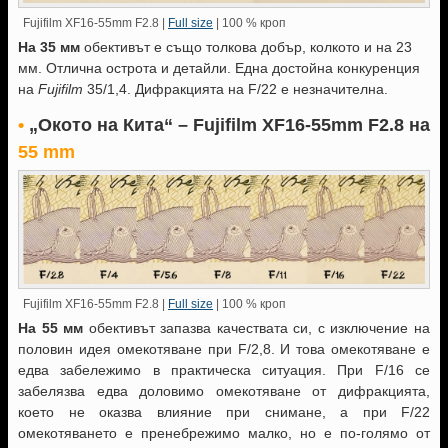
Fujifilm XF16-55mm F2.8 |
Full size
| 100 % кроп
На 35 мм
обективът е също толкова добър, колкото и на 23
мм. Отлична острота и детайли. Една достойна конкуренция
на
Fujifilm
35/1,4. Дифракцията на F/22 е незначителна.
•
„Окото на Кита“ –
Fujifilm XF16-55mm F2.8 на
55 mm
Fujifilm XF16-55mm F2.8 |
Full size
| 100 % кроп
На 55 мм
обективът запазва качествата си, с изключение на
половин идея омекотяване при F/2,8. И това омекотяване е
едва забележимо в практическа ситуация. При F/16 се
забелязва едва доловимо омекотяване от дифракцията,
което не оказва влияние при снимане, а при F/22
омекотяването е пренебрежимо малко, но е по-голямо от