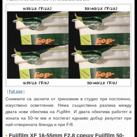
|
Full size
|
Снимките са заснети от триножник в студио при постоянно,
изкуствено осветление. Няма съществена разлика между
двата нови обектива на
Fujifilm
. И двата обектива работят в
зоната на 50-те мм и постигат еднакво добър резултат при
най-отворената бленда и при F/8.
•
Fujifilm XF 16-55mm F2.8
срещу Fujifilm 50-