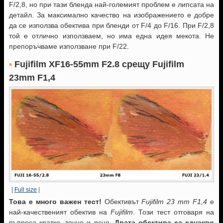
F/2,8, но при тази бленда най-големият проблем е липсата на
детайл. За максимално качество на изображението е добре
да се използва обектива при бленди от F/4 до F/16. При F/2,8
той е отлично използваем, но има една идея мекота. Не
препоръчваме използване при F/22.
•
Fujifilm XF16-55mm F2.8
срещу Fujifilm
23mm F1,4
|
Full size
|
Това е много важен тест!
Обективът
Fujifilm 23 mm F1,4
е
най-качественият обектив на
Fujifilm
. Този тест отговаря на
въпроса кратко, точно и ясно.
Двата обектива са еднакво