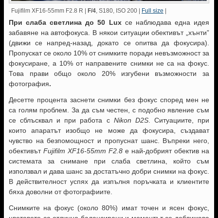
Fujifilm XF16-55mm F2.8 R |
F/4
, S180, ISO 200 |
Full size
|
При слаба светлина до 50 Lux
се наблюдава една идея
забавяне на автофокуса. В някои ситуации обективът „хънти”
(движи се напред-назад, докато се опитва да фокусира).
Пропускат се около 10% от снимките поради невъзможност за
фокусиране, а 10% от направените снимки не са на фокус.
Това прави общо около 20% изгубени възможности за
фотография
.
Десетте процента заснети снимки без фокус според мен не
са голям проблем. За да съм честен, с подобно явление съм
се сблъсквал и при работа с
Nikon D2S
. Ситуациите, при
които апаратът изобщо не може да фокусира, създават
чувство на безпомощност и пропуснат шанс. Въпреки него,
обективът
Fujifilm XF16-55mm F2.8
е най-добрият обектив на
системата за снимане при слаба светлина, който съм
използвал и дава шанс за достатъчно добри снимки на фокус.
В действителност успях да изпълня поръчката и клиентите
бяха доволни от фотографиите.
Снимките на фокус (около 80%) имат точен и ясен фокус,
цветовете са отлично балансирани и моментът се доближава