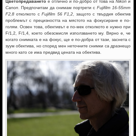
Цветопредаването
е отлично и по-добро от това на
Nikon
и
Canon
. Предпочитам да снимам портрети с
Fujifilm 16-55mm
F2,8
отколкото с
Fujifilm 56 F1,2
, защото с твърдия обектив
проблемът с прецизността на мястото на фокусиране е по-
голям. Освен това, обективът е по-мек отколкото е нужно при
F/1,2, F/1,4, което обезсмисля използването му. Вярно е, че
когато снимката е на фокус, ще е по-добра от тази, заснета с
зуум обектива, но според мен неточните снимки са дразнещо
много като се има предвид цената на обектива.