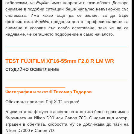
отбележим, че
Fujifilm
имат напредък в тази област. Доскоро
снимане в подобни ситуации беше напълно невъзможно със
системата. Има какво още да се желае, за да бъде
фотосистемата
Fujifilm
предпочитана от професионалисти за
снимане в условия със слабо осветяване, така че да се
надяваме, че сегашното подобрение е само началото.
___________________________________________________
_________________________
TEST FUJIFILM XF16-55mm F2.8 R LM WR
СТУДИЙНО ОСВЕТЛЕНИЕ
___________________________________________________
_________________________
Фотография и текст © Тихомир Тодоров
Обективът променя Fuji X-T1 изцяло!
Бързината на фокусa с досегашната оптика беше сравнима с
бързината на Nikon D90 или Canon 70D. С новия вид мотор,
вграден в обектива, скоростта му се доближава до тази на
Nikon D7000 и Canon 7D.