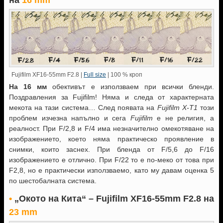
на
16 mm
Fujifilm XF16-55mm F2.8 |
Full size
| 100 % кроп
На 16 мм
обективът е използваем при всички бленди.
Поздравления за Fujifilm! Няма и следа от характерната
мекота на тази система… След появата на
Fujifilm X-T1
този
проблем изчезна напълно и сега
Fujifilm
е не религия, а
реалност. При F/2,8 и F/4 има незначително омекотяване на
изображението, което няма практическо проявление в
снимки, които заснех. При бленда от F/5,6 до F/16
изображението е отлично. При F/22 то е по-меко от това при
F2,8, но е практически използваемо, като му давам оценка 5
по шестобалната система.
•
„Окото на Кита“ –
Fujifilm XF16-55mm F2.8 на
23 mm