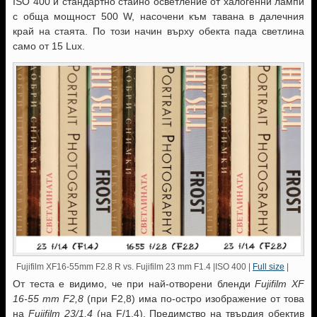
ISO 400 и стандартно стайно осветление от халогенни лампи
с обща мощност 500 W, насочени към тавана в далечния
край на стаята. По този начин върху обекта пада светлина
само от 15 Lux.
Fujifilm XF16-55mm F2.8 R vs. Fujifilm 23 mm F1.4 |ISO 400 |
Full size
|
От теста е видимо, че при най-отворени бленди
Fujifilm XF
16-55 mm F2,8
(при F2,8) има по-остро изображение от това
на
Fujifilm 23/1,4
(на F/1,4). Предимство на твърдия обектив