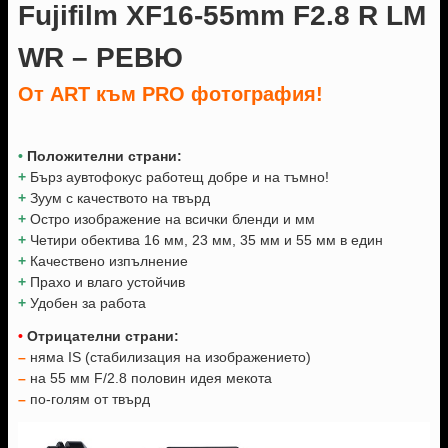
Fujifilm XF16-55mm F2.8 R LM
WR –
РЕВЮ
От ART към PRO фотография!
•
Положителни страни:
+
Бърз аувтофокус работещ добре и на тъмно!
+
Зуум с качеството на твърд
+
Остро изображение на всички бленди и мм
+
Четири обектива 16 мм, 23 мм, 35 мм и 55 мм в един
+
Качествено изпълнение
+
Прахо и влаго устойчив
+
Удобен за работа
•
Отрицателни страни:
–
няма IS (стабилизация на изображението)
–
на 55 мм F/2.8 половин идея мекота
–
по-голям от твърд