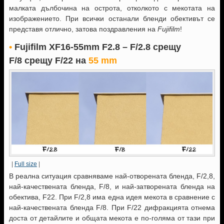
малката дълбочина на острота, отколкото с мекотата на
изображението. При всички останали бленди обективът се
представя отлично, затова поздравления на
Fujifilm
!
•
Fujifilm XF16-55mm F2.8 – F/2.8 срещу
F/8
срещу
F/22
на
55 mm
|
Full size
|
В реална ситуация сравняваме най-отворената бленда, F/2,8,
най-качествената бленда, F/8, и най-затворената бленда на
обектива, F22. При F/2,8 има една идея мекота в сравнение с
най-качествената бленда F/8. При F/22 дифракцията отнема
доста от детайлите и общата мекота е по-голяма от тази при