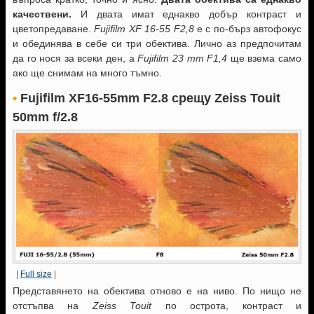
качествени.
И двата имат еднакво добър контраст и
цветопредаване.
Fujifilm XF 16-55 F2,8
е с по-бърз автофокус
и обединява в себе си три обектива. Лично аз предпочитам
да го нося за всеки ден, а
Fujifilm 23 mm F1,4
ще взема само
ако ще снимам на много тъмно.
•
Fujifilm XF16-55mm F2.8
срещу Zeiss Touit
50mm f/2.8
|
Full size
|
Представянето на обектива отново е на ниво. По нищо не
отстъпва на
Zeiss Touit
по острота, контраст и