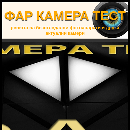
ФАР КАМЕРА ТЕСТ
ревюта на безогледални фотоапарати и други
актуални камери