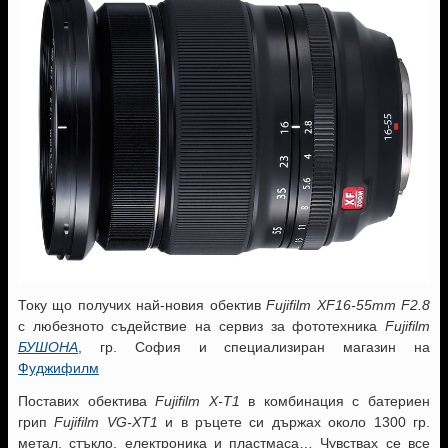
Току що получих най-новия обектив
Fujifilm XF16-55mm F2.8
с любезното съдействие на сервиз за фототехника
Fujifilm
БУШОНА
, гр. София и специализиран магазин на
Фуджифилм
Поставих обектива
Fujifilm X-T1
в комбинация с батериен
грип
Fujifilm VG-XT1
и в ръцете си държах около 1300 гр.
метал, стъкло, електроника и пластмаса… Чувствах се все