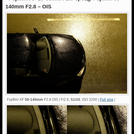
140mm F2.8 – OIS
Fujifilm XF
50-140mm
F2.8 OIS | F/2.8,
S1/10
, ISO 3200 |
Full size
|