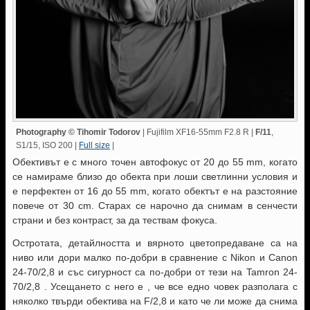
Photography © Tihomir Todorov
| Fujifilm XF16-55mm F2.8 R |
F/11
,
S1/15, ISO 200 |
Full size
|
Обективът е с много точен автофокус от 20 до 55 mm, когато
се намираме близо до обекта при лоши светлинни условия и
е перфектен от 16 до 55 mm, когато обектът е на разстояние
повече от 30 cm. Старах се нарочно да снимам в сенчести
страни и без контраст, за да тествам фокуса.
Остротата, детайлността и вярното цветопредаване са на
ниво или дори малко по-добри в сравнение с Nikon и Canon
24-70/2,8 и със сигурност са по-добри от тези на Tamron 24-
70/2,8 . Усещането с него е , че все едно човек разполага с
няколко твърди обектива на F/2,8 и като че ли може да снима