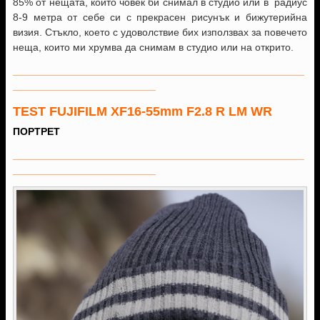
85% от нещата, които човек би снимал в студио или в радиус
8-9 метра от себе си с прекрасен рисунък и бижутерийна
визия. Стъкло, което с удоволствие бих използвах за повечето
неща, които ми хрумва да снимам в студио или на открито.
___________________________________________________
_________________________
TEST FUJIFILM XF16-55mm F2.8 R LM WR
ПОРТРЕТ
___________________________________________________
_________________________