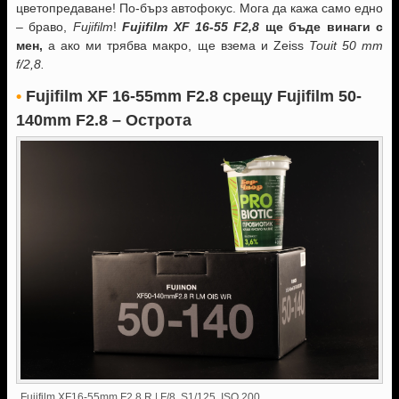
цветопредаване! По-бърз автофокус. Мога да кажа само едно
– браво,
Fujifilm
!
Fujifilm XF 16-55 F2,8
ще бъде винаги с
мен,
а ако ми трябва макро, ще взема и Zeiss
Touit 50 mm
f/2,8.
•
Fujifilm XF 16-55mm F2.8
срещу Fujifilm 50-
140mm F2.8 – Острота
Fujifilm XF16-55mm F2.8 R | F/8, S1/125, ISO 200