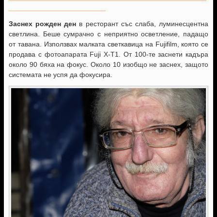
_________________________
Заснех рожден ден
в ресторант със слаба, луминесцентна
светлина. Беше сумрачно с неприятно осветление, падащо
от тавана. Използвах малката светкавица на Fujifilm, която се
продава с фотоапарата Fuji X-T1. От 100-те заснети кадъра
около 90 бяха на фокус. Около 10 изобщо не заснех, защото
системата не успя да фокусира.