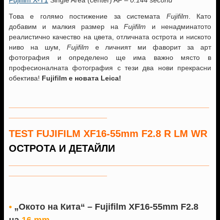
Fujifilm X-T1
Single Area (center) AF –
0.144 second
Това е голямо постижение за системата
Fujifilm
. Като
добавим и малкия размер на
Fujifilm
и ненадминатото
реалистично качество на цвета, отличната острота и ниското
ниво на шум,
Fujifilm
е личният ми фаворит за арт
фотография и определено ще има важно място в
професионалната фотография с тези два нови прекрасни
обектива!
Fujifilm
е новата
Leica
!
___________________________________________________
_________________________
TEST FUJIFILM
XF16-55mm F2.8
R LM WR
ОСТРОТА И ДЕТАЙЛИ
___________________________________________________
_________________________
•
„Окото на Кита“ –
Fujifilm XF16-55mm F2.8