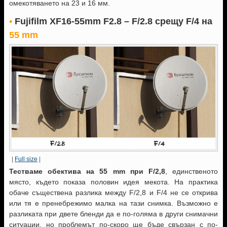
омекотяването на 23 и 16 мм.
•
Fujifilm XF16-55mm F2.8 – F/2.8 срещу F/4
на
55 mm
|
Full size
|
Тестваме обектива на 55 mm при F/2,8
, единственото
място, където показа половин идея мекота. На практика
обаче съществена разлика между F/2,8 и F/4 не се открива
или тя е пренебрежимо малка на тази снимка. Възможно е
разликата при двете бленди да е по-голяма в други снимачни
ситуации, но проблемът по-скоро ще бъде свързан с по-