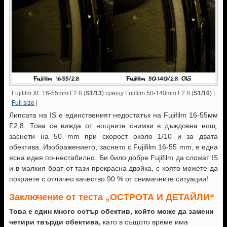
Fujifilm XF 16-55mm F2.8 (
S1/13
) срещу Fujifilm 50-140mm F2.8 (
S1/10
) |
Full size
|
Липсата на IS е единственият недостатък на Fujifilm 16-55мм
F2,8. Това се вижда от нощните снимки в дъждовна нощ,
заснети на 50 mm при скорост около 1/10 и за двата
обектива. Изображението, заснето с Fujifilm 16-55 mm, е една
ясна идея по-нестабилно. Би било добре Fujifilm да сложат IS
и в малкия брат от тази прекрасна двойка, с която можете да
покриете с отлично качество 90 % от снимачните ситуации!
Заключение от теста „ОСТРОТА И ДЕТАЙЛИ“
Това е един много остър обектив, който може да замени
четири твърди обектива,
като в същото време има