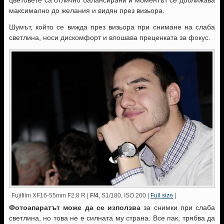
максимално до желания и видян през визьора.
Шумът, който се вижда през визьора при снимане на слаба
светлина, носи дискомфорт и влошава преценката за фокус.
Fujifilm XF16-55mm F2.8 R |
F/4
, S1/180, ISO 200 |
Full size
|
Фотоапаратът може да се използва
за снимки при слаба
светлина, но това не е силната му страна. Все пак, трябва да