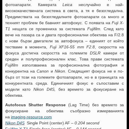
фотоапарати. Камерата
Leica
неслучайно е най-
висококачествената система в света, а тя е безогледална.
Предимствата на безогледалните фотоапарати са много и
техният проблем бе бавният автофокус. С появата на
Fuji X-
T1
нещата се промениха за системата
Fujifilm.
След като
вече на пазара са и двата професионални обектива на F/2.8
с нови бързи двигатели за автофокуса – единият от който
тестваме в момента,
Fuji XF16-55 mm F2.8
, скоростта на
фокуса достигна скоростта на големите
DSLR
камери от
среден и полупрофесионален клас. Това прави системата
Fujifilm
използваема за професионална фотография и
конкурентна на
Canon
и
Nikon
. Следящият фокуса не е по-
бърз от този на големите фотоапарати, но е в границата на
конкурентната среда. Единичният фокус е съпоставим с
модели като
Nikon D4S,
без времето за фокусиране на
обектива.
Autofocus Shutter Response
(Lag Time) без времето за
фокусиране на обектива съобразно измерванията
на
imaging-resource.com
Nikon D4S
Single Point (center) AF –
0.204 second