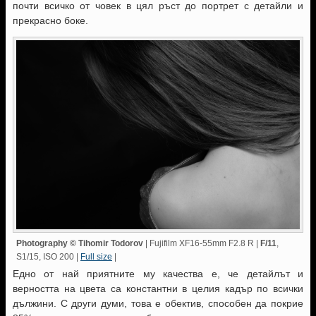
почти всичко от човек в цял ръст до портрет с детайли и
прекрасно боке.
Photography © Tihomir Todorov
| Fujifilm XF16-55mm F2.8 R |
F/11
,
S1/15, ISO 200 |
Full size
|
Едно от най приятните му качества е, че детайлът и
верността на цвета са константни в целия кадър по всички
дължини. С други думи, това е обектив, способен да покрие