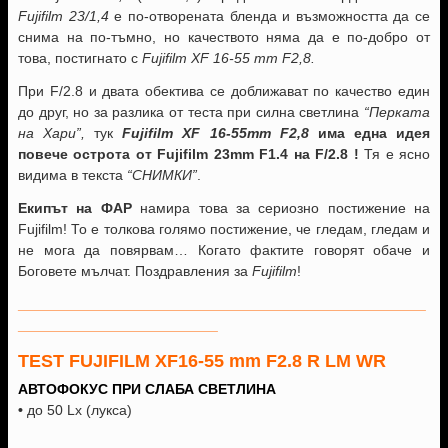
Fujifilm 23/1,4
е по-отворената бленда и възможността да се
снима на по-тъмно, но качеството няма да е по-добро от
това, постигнато с
Fujifilm XF 16-55 mm F2,8.
При F/2.8 и двата обектива се доближават по качество един
до друг, но за разлика от теста при силна светлина
“Перката
на Хари”,
тук
Fujifilm XF 16-55mm
F2,8
има една идея
повече острота от Fujifilm 23mm F1.4 на F/2.8 !
Тя е ясно
видима в текста
“СНИМКИ”
.
Екипът на ФАР
намира това за сериозно постижение на
Fujifilm! То е толкова голямо постижение, че гледам, гледам и
не мога да повярвам… Когато фактите говорят обаче и
Боговете мълчат. Поздравления за
Fujifilm
!
___________________________________________________
_________________________
TEST FUJIFILM XF16-55 mm F2.8 R LM WR
АВТОФОКУС ПРИ СЛАБА СВЕТЛИНА
•
до 50 Lx (лукса)
___________________________________________________