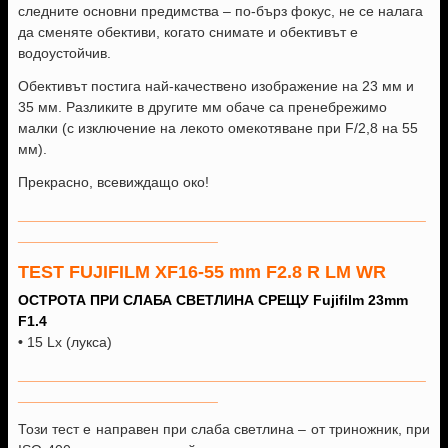
следните основни предимства – по-бърз фокус, не се налага
да сменяте обективи, когато снимате и обективът е
водоустойчив.
Обективът постига най-качествено изображение на 23 мм и
35 мм. Разликите в другите мм обаче са пренебрежимо
малки (с изключение на лекото омекотяване при F/2,8 на 55
мм).
Прекрасно, всевиждащо око!
___________________________________________________
_________________________
TEST FUJIFILM XF16-55 mm F2.8 R LM WR
ОСТРОТА ПРИ СЛАБА СВЕТЛИНА СРЕЩУ Fujifilm 23mm
F1.4
•
15 Lx (лукса)
___________________________________________________
_________________________
Този тест е направен при слаба светлина – от триножник, при