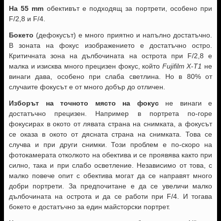
На 55 mm
обективът е подходящ за портрети, особено при
F/2,8 и F/4.
Бокето
(дефокусът) е много приятно и напълно достатъчно.
В зоната на фокус изображението е достатъчно остро.
Критичната зона на дълбочината на острота при F/2,8 е
малка и изисква много прецизен фокус, който
Fujifilm X-T1
не
винаги дава, особено при слаба светлина. Но в 80% от
случаите фокусът е от много добър до отличен.
Изборът на точното място на фокус
не винаги е
достатъчно прецизен. Например в портрета по-горе
фокусирах в окото от лявата страна на снимката, а фокусът
се оказа в окото от дясната страна на снимката. Това се
случва и при други снимки. Този проблем е по-скоро на
фотокамерата отколкото на обектива и се проявява както при
силно, така и при слабо осветление. Независимо от това, с
малко повече опит с обектива могат да се направят много
добри портрети. За предпочитане е да се увеличи малко
дълбочината на острота и да се работи при F/4. И тогава
бокето е достатъчно за един майсторски портрет.